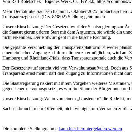
Von Ralf Roletschek - Eigenes Werk, CC BY 3.0, https://commons.
Mehr Demokratie Sachsen hat am 1. Oktober 2025 im Sächsischen La
Transparenzgesetzes (Drs. 8/3802) Stellung genommen.
Unsere Einschätzung: Der Gesetzentwurf der Staatsregierung zur Änder
die Staatsregierung deren Start mit dem Arguemtn, sie würde ein unn
nicht erkennbar. Der Entwurf geht in die falsche Richtung.
Die geplante Verschiebung der Transparenzplattform ist weder plausibe
einen einfachen Zugang zu Informationen zu ermöglichen, wird auf Ze
Hamburg und Rheinland-Pfalz, dass Transparenzportale auch die Verwa
Der Gesetzentwurf spricht viel von Verwaltungsaufwand. Doch aus Si
Transparenz ernst meint, darf den Zugang zu Informationen nicht d
Die Staatsregierung riskiert mit ihrem Vorgehen weiteres Misstrauen.
gegensteuern – vorausgesetzt, es wird im Sinne der Bürgerinnen und
Unsere Einschätzung: Wenn von einem „Umsteuern“ die Rede ist, mu
Sachsen braucht mehr Offenheit, nicht weniger, um Vertrauen zurück
Die komplette Stellungnahme
kann hier heruntergeladen werden
.