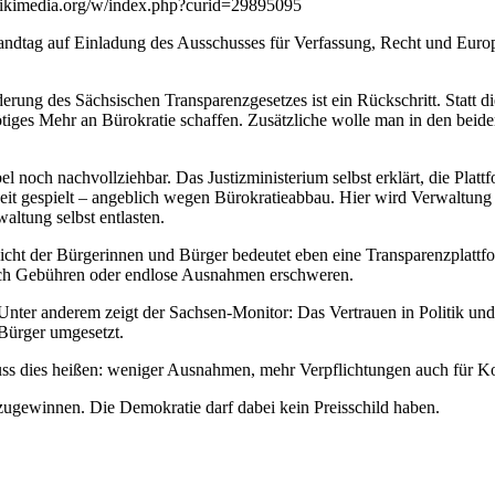
wikimedia.org/w/index.php?curid=29895095
ndtag auf Einladung des Ausschusses für Verfassung, Recht und Euro
ung des Sächsischen Transparenzgesetzes ist ein Rückschritt. Statt di
ötiges Mehr an Bürokratie schaffen. Zusätzliche wolle man in den bei
l noch nachvollziehbar. Das Justizministerium selbst erklärt, die Plattf
it gespielt – angeblich wegen Bürokratieabbau. Hier wird Verwaltung 
ltung selbst entlasten.
cht der Bürgerinnen und Bürger bedeutet eben eine Transparenzplattf
urch Gebühren oder endlose Ausnahmen erschweren.
 Unter anderem zeigt der Sachsen-Monitor: Das Vertrauen in Politik un
 Bürger umgesetzt.
ss dies heißen: weniger Ausnahmen, mehr Verpflichtungen auch für 
zugewinnen. Die Demokratie darf dabei kein Preisschild haben.