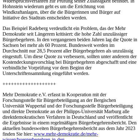
Widerspruchsverfahren zur Prüfung seiner Zulässigkeit befindet. In
Hohnstein wiederum geht es um die Errichtung von
Windkraftanlagen, über die die Bürgerinnen und Bürger auf
Initiative des Stadtrats entscheiden werden.
Das Beispiel Radeberg verdeutlicht ein Problem, das der Mehr
Demokratie seit Längerem kritisiert: die hohe Zahl unzulässiger
Bürgerbegehren. In den vergangenen beiden Jahren lag die Quote in
Sachsen bei mehr als 60 Prozent. Bundesweit werden im
Durchschnitt nur 28,5 Prozent aller Bürgerbegehren als unzulässig
eingestuft. Um diese Quote zu verbessern, sollten unter anderem der
Kostendeckungsvorschlag bei Bürgerbegehren abgeschafft und eine
verbindliche Vorprüfung vor dem Beginn der
Unterschriftensammlung eingeführt werden.
+++++++++++++++++++
Mehr Demokratie e.V. erfasst in Kooperation mit der
Forschungsstelle für Bürgerbeteiligung an der Bergischen
Universität Wuppertal und der Forschungsstelle Bürgerbeteiligung
und direkte Demokratie an der Philipps-Universität Marburg alle
direktdemokratischen Verfahren in Deutschland und veröffentlicht
die Ergebnisse in einem regelmäßigen Bürgerbegehrensbericht. Den
aktuellen bundesweiten Bürgerbegehrensbericht aus dem Jahr 2023
finden Sie hier:
www.mehr-demokratie.de/mehr-
wissen/buergerbegehren-in-den-