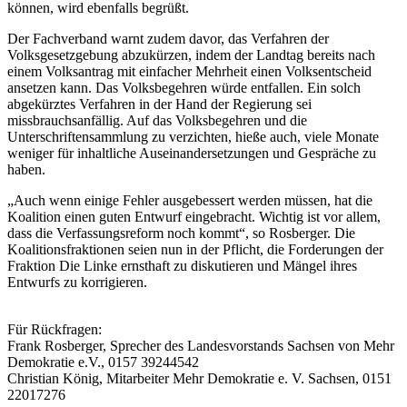
können, wird ebenfalls begrüßt.
Der Fachverband warnt zudem davor, das Verfahren der
Volksgesetzgebung abzukürzen, indem der Landtag bereits nach
einem Volksantrag mit einfacher Mehrheit einen Volksentscheid
ansetzen kann. Das Volksbegehren würde entfallen. Ein solch
abgekürztes Verfahren in der Hand der Regierung sei
missbrauchsanfällig. Auf das Volksbegehren und die
Unterschriftensammlung zu verzichten, hieße auch, viele Monate
weniger für inhaltliche Auseinandersetzungen und Gespräche zu
haben.
„Auch wenn einige Fehler ausgebessert werden müssen, hat die
Koalition einen guten Entwurf eingebracht. Wichtig ist vor allem,
dass die Verfassungsreform noch kommt“, so Rosberger. Die
Koalitionsfraktionen seien nun in der Pflicht, die Forderungen der
Fraktion Die Linke ernsthaft zu diskutieren und Mängel ihres
Entwurfs zu korrigieren.
Für Rückfragen:
Frank Rosberger, Sprecher des Landesvorstands Sachsen von Mehr
Demokratie e.V., 0157 39244542
Christian König, Mitarbeiter Mehr Demokratie e. V. Sachsen, 0151
22017276