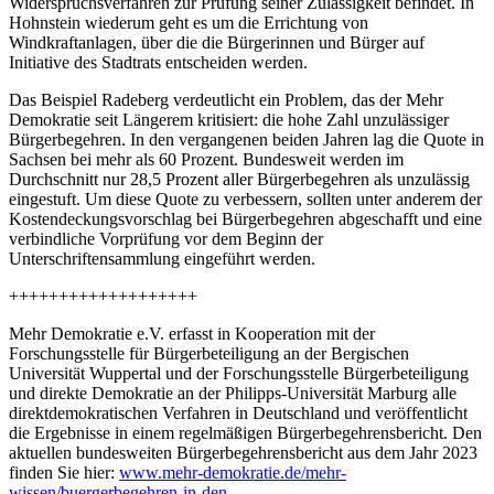
Widerspruchsverfahren zur Prüfung seiner Zulässigkeit befindet. In
Hohnstein wiederum geht es um die Errichtung von
Windkraftanlagen, über die die Bürgerinnen und Bürger auf
Initiative des Stadtrats entscheiden werden.
Das Beispiel Radeberg verdeutlicht ein Problem, das der Mehr
Demokratie seit Längerem kritisiert: die hohe Zahl unzulässiger
Bürgerbegehren. In den vergangenen beiden Jahren lag die Quote in
Sachsen bei mehr als 60 Prozent. Bundesweit werden im
Durchschnitt nur 28,5 Prozent aller Bürgerbegehren als unzulässig
eingestuft. Um diese Quote zu verbessern, sollten unter anderem der
Kostendeckungsvorschlag bei Bürgerbegehren abgeschafft und eine
verbindliche Vorprüfung vor dem Beginn der
Unterschriftensammlung eingeführt werden.
+++++++++++++++++++
Mehr Demokratie e.V. erfasst in Kooperation mit der
Forschungsstelle für Bürgerbeteiligung an der Bergischen
Universität Wuppertal und der Forschungsstelle Bürgerbeteiligung
und direkte Demokratie an der Philipps-Universität Marburg alle
direktdemokratischen Verfahren in Deutschland und veröffentlicht
die Ergebnisse in einem regelmäßigen Bürgerbegehrensbericht. Den
aktuellen bundesweiten Bürgerbegehrensbericht aus dem Jahr 2023
finden Sie hier:
www.mehr-demokratie.de/mehr-
wissen/buergerbegehren-in-den-